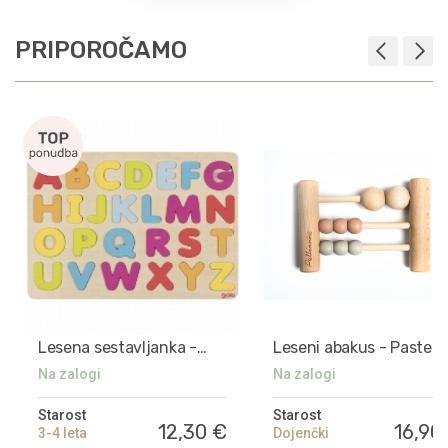
PRIPOROČAMO
Lesena sestavljanka -
Leseni abakus - Pastel
Abeceda
Na zalogi
Na zalogi
Starost
Starost
12,30 €
16,90
3-4 leta
Dojenčki