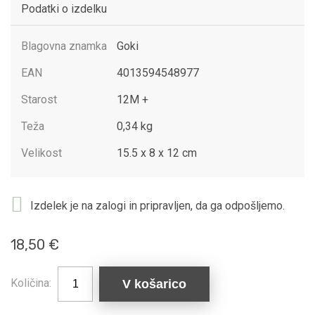
Podatki o izdelku
Blagovna znamka
Goki
EAN
4013594548977
Starost
12M +
Teža
0,34 kg
Velikost
15.5 x 8 x 12 cm
Izdelek je na zalogi in pripravljen, da ga odpošljemo.
18,50 €
Količina:
V košarico