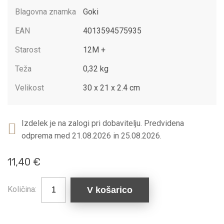
Blagovna znamka
Goki
EAN
4013594575935
Starost
12M +
Teža
0,32 kg
Velikost
30 x 21 x 2.4 cm
Izdelek je na zalogi pri dobavitelju. Predvidena
odprema med 21.08.2026 in 25.08.2026.
11,40 €
Količina:
V košarico