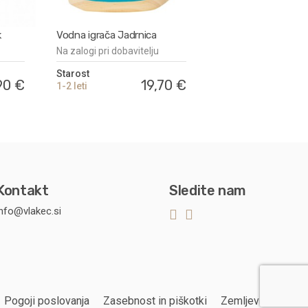
k
Vodna igrača Jadrnica
Na zalogi pri dobavitelju
Starost
90 €
19,70 €
1-2 leti
Kontakt
Sledite nam
info@vlakec.si
Pogoji poslovanja
Zasebnost in piškotki
Zemljevid strani