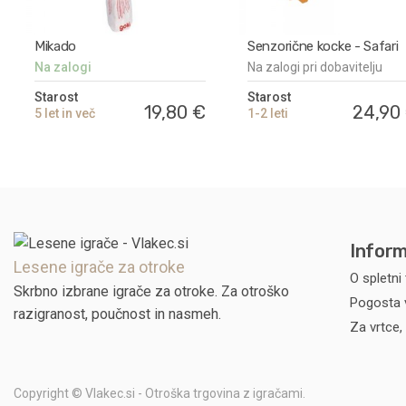
Mikado
Senzorične kocke - Safari
Na zalogi
Na zalogi pri dobavitelju
Starost
Starost
19,80 €
24,90
5 let in več
1-2 leti
Inform
Lesene igrače za otroke
O spletni 
Skrbno izbrane igrače za otroke. Za otroško
Pogosta 
razigranost, poučnost in nasmeh.
Za vrtce, 
Copyright © Vlakec.si - Otroška trgovina z igračami.