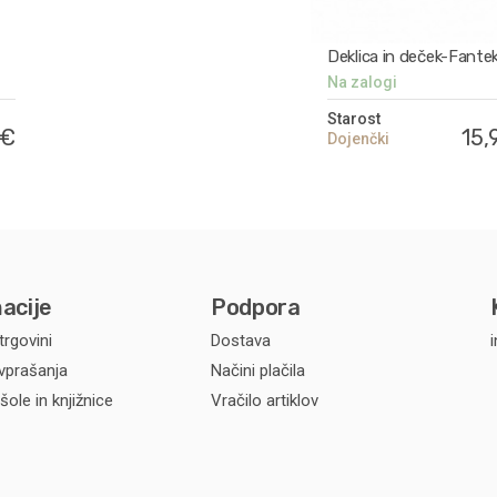
Deklica in deček-Fante
Na zalogi
Starost
 €
15,
Dojenčki
acije
Podpora
trgovini
Dostava
vprašanja
Načini plačila
šole in knjižnice
Vračilo artiklov