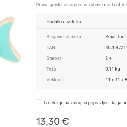
Prava igračka za ogromno zabave med čofota
Podatki o izdelku
Blagovna znamka
Small foot
EAN
40209721
Starost
2 +
Teža
0,11 kg
Velikost
11 x 11 x 
Izdelek je na zalogi in pripravljen, da ga 
13,30 €