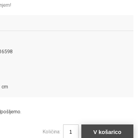
njem!
16598
8 cm
odpošljemo.
Količina:
V košarico