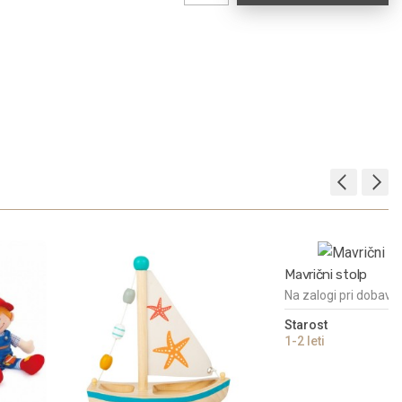
Mavrični stolp
Na zalogi pri dobavit
Starost
2
1-2 leti