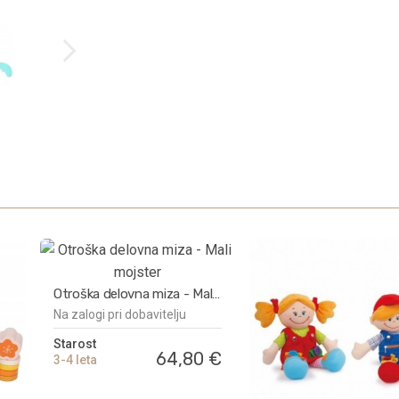
Otroška delovna miza - Mali
Na zalogi pri dobavitelju
mojster
Starost
64,80 €
3-4 leta