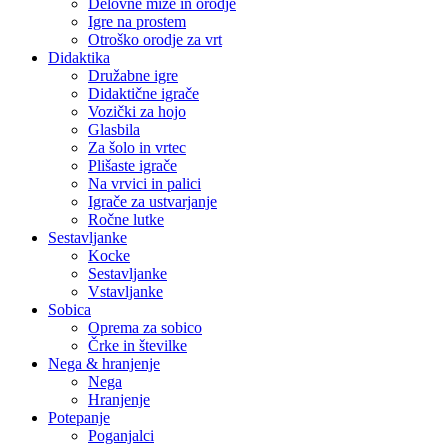
Delovne mize in orodje
Igre na prostem
Otroško orodje za vrt
Didaktika
Družabne igre
Didaktične igrače
Vozički za hojo
Glasbila
Za šolo in vrtec
Plišaste igrače
Na vrvici in palici
Igrače za ustvarjanje
Ročne lutke
Sestavljanke
Kocke
Sestavljanke
Vstavljanke
Sobica
Oprema za sobico
Črke in številke
Nega & hranjenje
Nega
Hranjenje
Potepanje
Poganjalci