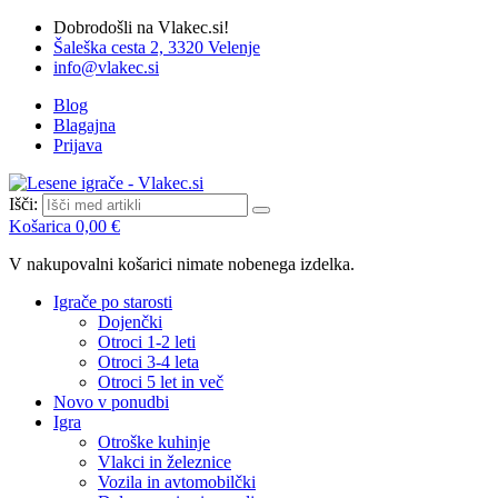
Dobrodošli na Vlakec.si!
Šaleška cesta 2, 3320 Velenje
info@vlakec.si
Blog
Blagajna
Prijava
Išči:
Košarica
0,00 €
V nakupovalni košarici nimate nobenega izdelka.
Igrače po starosti
Dojenčki
Otroci 1-2 leti
Otroci 3-4 leta
Otroci 5 let in več
Novo v ponudbi
Igra
Otroške kuhinje
Vlakci in železnice
Vozila in avtomobilčki