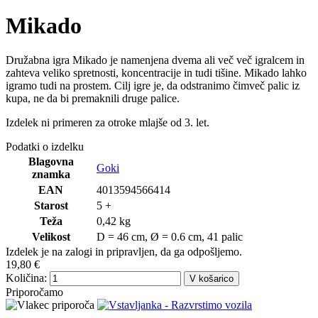
Mikado
Družabna igra Mikado je namenjena dvema ali več več igralcem in
zahteva veliko spretnosti, koncentracije in tudi tišine. Mikado lahko
igramo tudi na prostem. Cilj igre je, da odstranimo čimveč palic iz
kupa, ne da bi premaknili druge palice.
Izdelek ni primeren za otroke mlajše od 3. let.
Podatki o izdelku
Blagovna
Goki
znamka
EAN
4013594566414
Starost
5 +
Teža
0,42 kg
Velikost
D = 46 cm, Ø = 0.6 cm, 41 palic
Izdelek je na zalogi in pripravljen, da ga odpošljemo.
19,80 €
Količina:
V košarico
Priporočamo