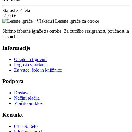
Starost
3-4 leta
31,90 €
Lesene igrače za otroke
Skrbno izbrane igrače za otroke. Za otroško razigranost, poučnost in
nasmeh.
Informacije
O spletni trgovini
Pogosta vprašanja
Za vrtce, šole in knjižnice
Podpora
Dostava
Načini plačila
Vračilo artiklov
Kontakt
041 893 640
info@vlakec.si