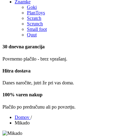
Znamke
Goki
PlanToys
Scratch
Scrunch
Small foot
Quut
30 dnevna garancija
Povrnemo plačilo - brez vprašanj.
Hitra dostava
Danes naročite, jutri že pri vas doma.
100% varen nakup
Plačilo po predračunu ali po povzetju.
Domov
/
Mikado