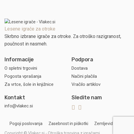
Lesene igrače za otroke
Skrbno izbrane igrače za otroke. Za otroško razigranost,
poučnost in nasmeh.
Informacije
Podpora
O spletni trgovini
Dostava
Pogosta vprašanja
Načini plačila
Za vrtce, šole in knjižnice
Vračilo artiklov
Kontakt
Sledite nam
info@vlakec.si
Pogoji poslovanja
Zasebnost in piškotki
Zemljevid strani
Copyright © Vlakec.si - Otroška trgovina z igračami.