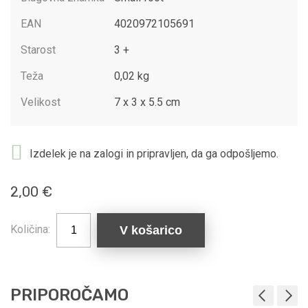
EAN
4020972105691
Starost
3 +
Teža
0,02 kg
Velikost
7 x 3 x 5.5 cm
Izdelek je na zalogi in pripravljen, da ga odpošljemo.
2,00 €
Količina:
V košarico
PRIPOROČAMO