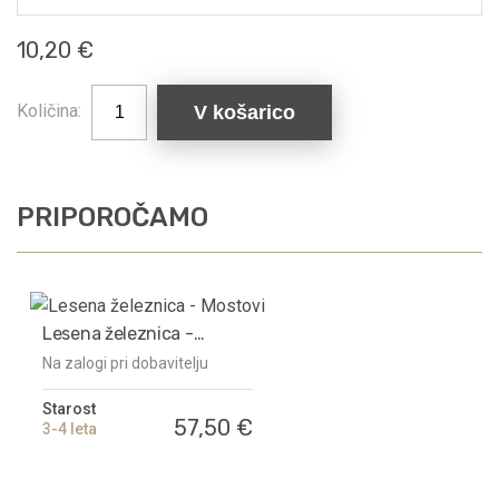
10,20 €
Količina:
V košarico
PRIPOROČAMO
Lesena železnica -
Mostovi
Na zalogi pri dobavitelju
Starost
57,50 €
3-4 leta