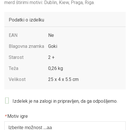
merd štirimi motivi: Dublin, Kiew, Praga, Riga.
Podatki o izdelku
EAN
Ne
Blagovna znamka
Goki
Starost
2 +
Teža
0,26 kg
Velikost
25 x 4 x 5.5 cm
Izdelek je na zalogi in pripravljen, da ga odpošljemo.
*
Motiv igre