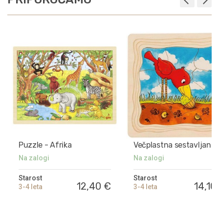
Puzzle - Afrika
Večplastna sestavljanka
Kako zraste hrast?
Na zalogi
Na zalogi
Starost
Starost
12,40 €
14,10
3-4 leta
3-4 leta