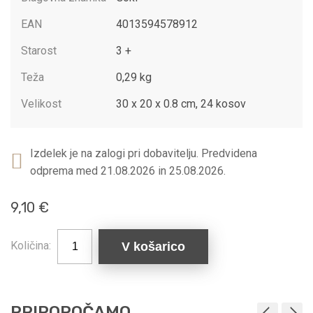
EAN
4013594578912
Starost
3 +
Teža
0,29 kg
Velikost
30 x 20 x 0.8 cm, 24 kosov
Izdelek je na zalogi pri dobavitelju. Predvidena
odprema med 21.08.2026 in 25.08.2026.
9,10 €
Količina:
V košarico
PRIPOROČAMO