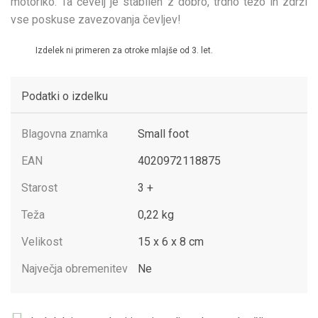
motoriko. Ta čevelj je stabilen z dobro, trdno težo in zdrži
vse poskuse zavezovanja čevljev!
Izdelek ni primeren za otroke mlajše od 3. let.
Podatki o izdelku
Blagovna znamka
Small foot
EAN
4020972118875
Starost
3 +
Teža
0,22 kg
Velikost
15 x 6 x 8 cm
Največja obremenitev
Ne