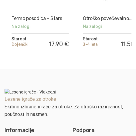
Termo posodica - Stars
Otroško povečevalno
steklo
Na zalogi
Na zalogi
Starost
Starost
17,90 €
11,50
Dojenčki
3-4 leta
Lesene igrače za otroke
Skrbno izbrane igrače za otroke. Za otroško razigranost,
poučnost in nasmeh.
Informacije
Podpora