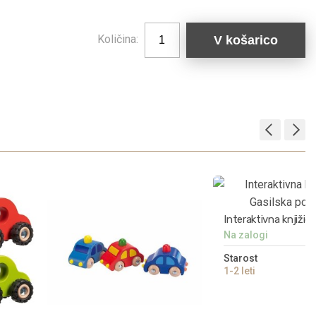
Količina:
V košarico
Interaktivna knjižica
Na zalogi
Gasilska postaja
Starost
1
1-2 leti