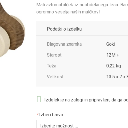
Mali avtomobilček iz neobdelanega lesa. Bar
ogromno veselja naših malčkov!
Podatki o izdelku
Blagovna znamka
Goki
Starost
12M +
Teža
0,22 kg
Velikost
13.5 x 7 x
Izdelek je na zalogi in pripravljen, da ga 
*
Izberi barvo