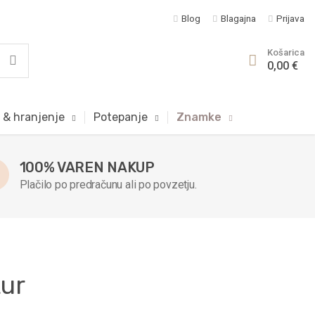
Blog
Blagajna
Prijava
Košarica
0,00 €
 & hranjenje
Potepanje
Znamke
100% VAREN NAKUP
Plačilo po predračunu ali po povzetju.
tur